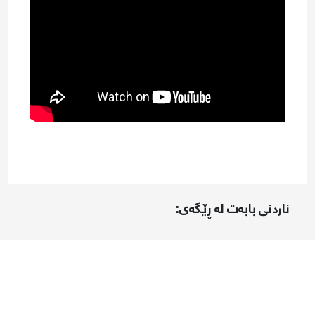
ناردنی بابەت لە ڕێگەی: