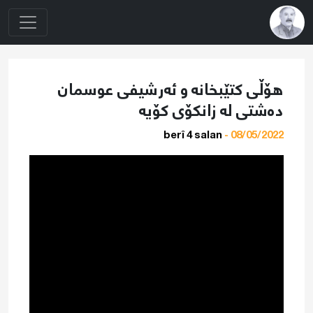
هۆڵى كتێبخانە و ئەرشيفى عوسمان
دەشتى لە زانكۆى كۆيە
berî 4 salan
08/05/2022 -